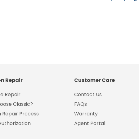
on Repair
Customer Care
e Repair
Contact Us
oose Classic?
FAQs
on Repair Process
Warranty
Authorization
Agent Portal